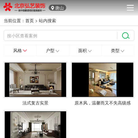
唐山
当前位置：
首页
>
站内搜索
风格
户型
面积
类型
法式复古实景
原木风，温馨而又不失高级感